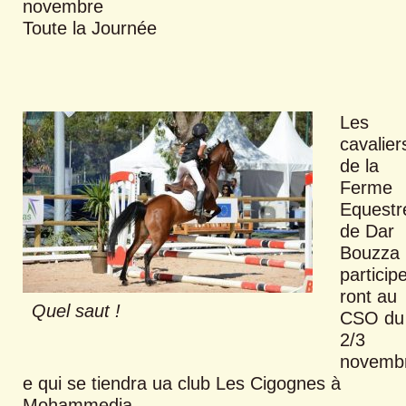
novembre
Toute la Journée
Les
cavalier
de la
Ferme
Equestr
de Dar
Bouzza
particip
ront au
Quel saut !
CSO du
2/3
novemb
e qui se tiendra ua club Les Cigognes à
Mohammedia.