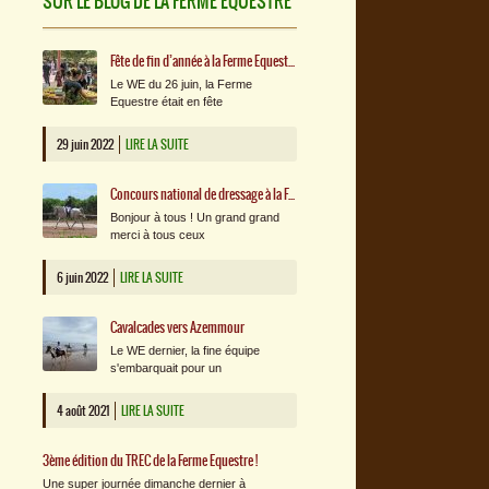
SUR LE BLOG DE LA FERME EQUESTRE
Fête de fin d’année à la Ferme Equestre !
Le WE du 26 juin, la Ferme
Equestre était en fête
29 juin 2022
LIRE LA SUITE
Concours national de dressage à la Ferme Equestre : l’album photos !
Bonjour à tous ! Un grand grand
merci à tous ceux
6 juin 2022
LIRE LA SUITE
Cavalcades vers Azemmour
Le WE dernier, la fine équipe
s'embarquait pour un
4 août 2021
LIRE LA SUITE
3ème édition du TREC de la Ferme Equestre !
Une super journée dimanche dernier à