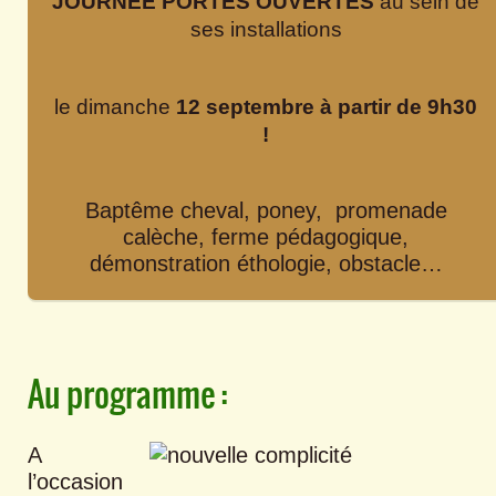
JOURNÉE PORTES OUVERTES
au sein de
ses installations
le dimanche
12 septembre à partir de 9h30
!
Baptême cheval, poney, promenade
calèche, ferme pédagogique,
démonstration éthologie, obstacle…
Au programme :
A
l’occasion