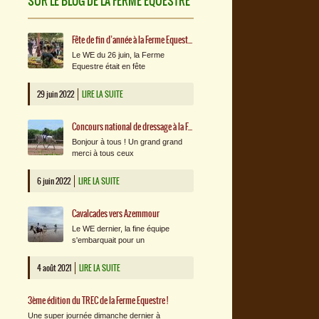
SUR LE BLOG DE LA FERME EQUESTRE
Fête de fin d’année à la Ferme Equestre !
Le WE du 26 juin, la Ferme
Equestre était en fête
29 juin 2022
LIRE LA SUITE
Concours national de dressage à la Ferme Equestre : l’album photos !
Bonjour à tous ! Un grand grand
merci à tous ceux
6 juin 2022
LIRE LA SUITE
Cavalcades vers Azemmour
Le WE dernier, la fine équipe
s'embarquait pour un
4 août 2021
LIRE LA SUITE
3ème édition du TREC de la Ferme Equestre !
Une super journée dimanche dernier à