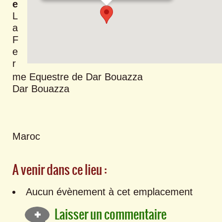
e
L
a
F
e
r
me Equestre de Dar Bouazza
Dar Bouazza
Maroc
A venir dans ce lieu :
Aucun évènement à cet emplacement
Laisser un commentaire