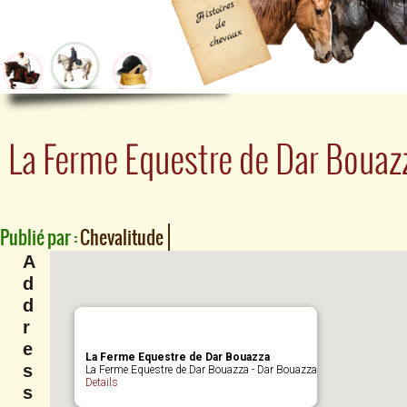
La Ferme Equestre de Dar Bouaz
Publié par :
Chevalitude
A
d
d
r
e
La Ferme Equestre de Dar Bouazza
s
La Ferme Equestre de Dar Bouazza - Dar Bouazza
Details
s