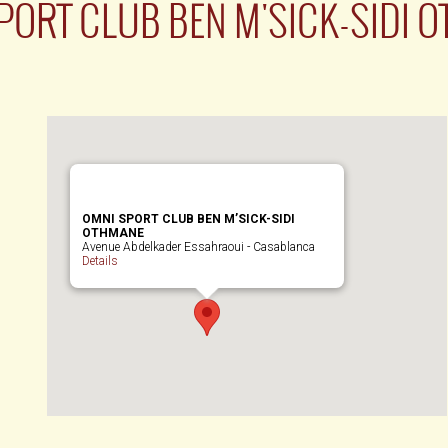
PORT CLUB BEN M'SICK-SIDI 
OMNI SPORT CLUB BEN M’SICK-SIDI
OTHMANE
Avenue Abdelkader Essahraoui - Casablanca
Details