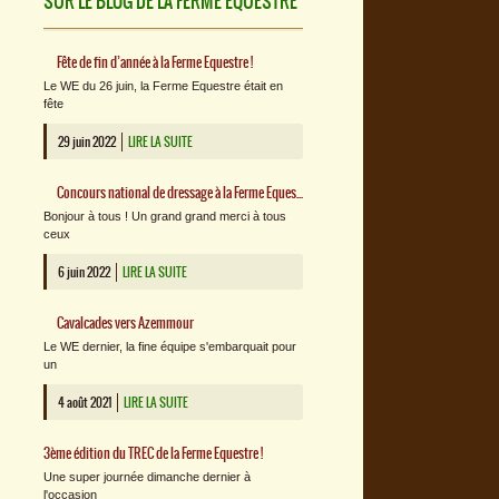
SUR LE BLOG DE LA FERME EQUESTRE
Fête de fin d’année à la Ferme Equestre !
Le WE du 26 juin, la Ferme Equestre était en
fête
29 juin 2022
LIRE LA SUITE
Concours national de dressage à la Ferme Equestre : l’album photos !
Bonjour à tous ! Un grand grand merci à tous
ceux
6 juin 2022
LIRE LA SUITE
Cavalcades vers Azemmour
Le WE dernier, la fine équipe s'embarquait pour
un
4 août 2021
LIRE LA SUITE
3ème édition du TREC de la Ferme Equestre !
Une super journée dimanche dernier à
l'occasion