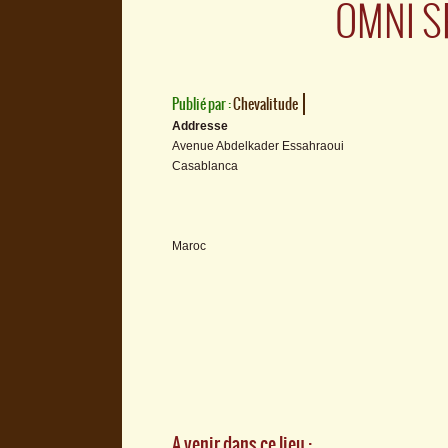
OMNI S
Publié par :
Chevalitude
Addresse
Avenue Abdelkader Essahraoui
Casablanca
Maroc
A venir dans ce lieu :