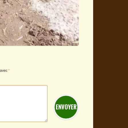
s avec
*