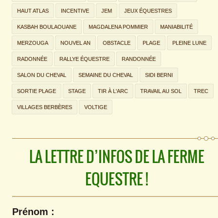
HAUT ATLAS
INCENTIVE
JEM
JEUX ÉQUESTRES
KASBAH BOULAOUANE
MAGDALENA POMMIER
MANIABILITÉ
MERZOUGA
NOUVEL AN
OBSTACLE
PLAGE
PLEINE LUNE
RADONNÉE
RALLYE ÉQUESTRE
RANDONNÉE
SALON DU CHEVAL
SEMAINE DU CHEVAL
SIDI BERNI
SORTIE PLAGE
STAGE
TIR À L'ARC
TRAVAIL AU SOL
TREC
VILLAGES BERBÈRES
VOLTIGE
LA LETTRE D’INFOS DE LA FERME
EQUESTRE !
Prénom :