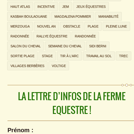
HAUT ATLAS
INCENTIVE
JEM
JEUX ÉQUESTRES
KASBAH BOULAOUANE
MAGDALENA POMMIER
MANIABILITÉ
MERZOUGA
NOUVEL AN
OBSTACLE
PLAGE
PLEINE LUNE
RADONNÉE
RALLYE ÉQUESTRE
RANDONNÉE
SALON DU CHEVAL
SEMAINE DU CHEVAL
SIDI BERNI
SORTIE PLAGE
STAGE
TIR À L'ARC
TRAVAIL AU SOL
TREC
VILLAGES BERBÈRES
VOLTIGE
LA LETTRE D’INFOS DE LA FERME
EQUESTRE !
Prénom :