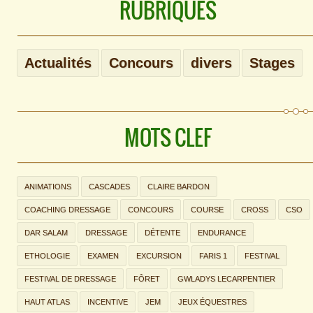
RUBRIQUES
Actualités
Concours
divers
Stages
MOTS CLEF
ANIMATIONS
CASCADES
CLAIRE BARDON
COACHING DRESSAGE
CONCOURS
COURSE
CROSS
CSO
DAR SALAM
DRESSAGE
DÉTENTE
ENDURANCE
ETHOLOGIE
EXAMEN
EXCURSION
FARIS 1
FESTIVAL
FESTIVAL DE DRESSAGE
FÔRET
GWLADYS LECARPENTIER
HAUT ATLAS
INCENTIVE
JEM
JEUX ÉQUESTRES