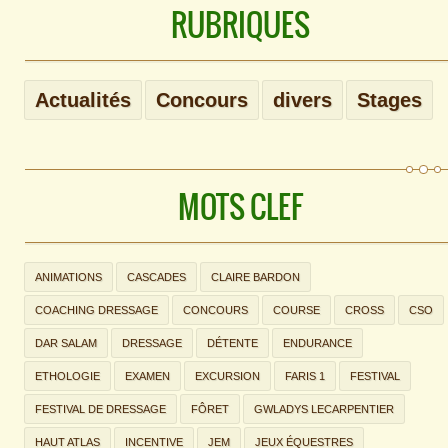
RUBRIQUES
Actualités
Concours
divers
Stages
MOTS CLEF
ANIMATIONS
CASCADES
CLAIRE BARDON
COACHING DRESSAGE
CONCOURS
COURSE
CROSS
CSO
DAR SALAM
DRESSAGE
DÉTENTE
ENDURANCE
ETHOLOGIE
EXAMEN
EXCURSION
FARIS 1
FESTIVAL
FESTIVAL DE DRESSAGE
FÔRET
GWLADYS LECARPENTIER
HAUT ATLAS
INCENTIVE
JEM
JEUX ÉQUESTRES