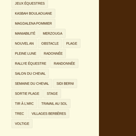
JEUX ÉQUESTRES
KASBAH BOULAOUANE
MAGDALENA POMMIER
MANIABILITÉ
MERZOUGA
NOUVEL AN
OBSTACLE
PLAGE
PLEINE LUNE
RADONNÉE
RALLYE ÉQUESTRE
RANDONNÉE
SALON DU CHEVAL
SEMAINE DU CHEVAL
SIDI BERNI
SORTIE PLAGE
STAGE
TIR À L'ARC
TRAVAIL AU SOL
TREC
VILLAGES BERBÈRES
VOLTIGE