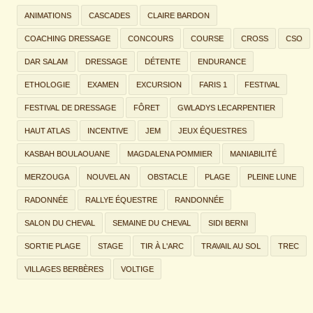
ANIMATIONS
CASCADES
CLAIRE BARDON
COACHING DRESSAGE
CONCOURS
COURSE
CROSS
CSO
DAR SALAM
DRESSAGE
DÉTENTE
ENDURANCE
ETHOLOGIE
EXAMEN
EXCURSION
FARIS 1
FESTIVAL
FESTIVAL DE DRESSAGE
FÔRET
GWLADYS LECARPENTIER
HAUT ATLAS
INCENTIVE
JEM
JEUX ÉQUESTRES
KASBAH BOULAOUANE
MAGDALENA POMMIER
MANIABILITÉ
MERZOUGA
NOUVEL AN
OBSTACLE
PLAGE
PLEINE LUNE
RADONNÉE
RALLYE ÉQUESTRE
RANDONNÉE
SALON DU CHEVAL
SEMAINE DU CHEVAL
SIDI BERNI
SORTIE PLAGE
STAGE
TIR À L'ARC
TRAVAIL AU SOL
TREC
VILLAGES BERBÈRES
VOLTIGE