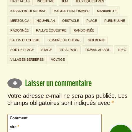
HAUT ATLAS
INCENTIVE
JEM
JEUX ÉQUESTRES
KASBAH BOULAOUANE
MAGDALENA POMMIER
MANIABILITÉ
MERZOUGA
NOUVEL AN
OBSTACLE
PLAGE
PLEINE LUNE
RADONNÉE
RALLYE ÉQUESTRE
RANDONNÉE
SALON DU CHEVAL
SEMAINE DU CHEVAL
SIDI BERNI
SORTIE PLAGE
STAGE
TIR À L'ARC
TRAVAIL AU SOL
TREC
VILLAGES BERBÈRES
VOLTIGE
Laisser un commentaire
Votre adresse e-mail ne sera pas publiée.
Les
champs obligatoires sont indiqués avec
*
Comment
aire
*