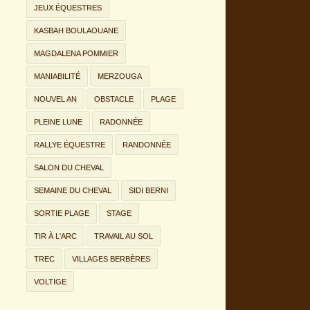
JEUX ÉQUESTRES
KASBAH BOULAOUANE
MAGDALENA POMMIER
MANIABILITÉ
MERZOUGA
NOUVEL AN
OBSTACLE
PLAGE
PLEINE LUNE
RADONNÉE
RALLYE ÉQUESTRE
RANDONNÉE
SALON DU CHEVAL
SEMAINE DU CHEVAL
SIDI BERNI
SORTIE PLAGE
STAGE
TIR À L'ARC
TRAVAIL AU SOL
TREC
VILLAGES BERBÈRES
VOLTIGE